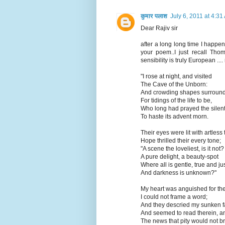
कुमार पलाश
July 6, 2011 at 4:31
Dear Rajiv sir
after a long long time I happe
your poem..I just recall Tho
sensibility is truly European ...
"I rose at night, and visited
The Cave of the Unborn:
And crowding shapes surroun
For tidings of the life to be,
Who long had prayed the silen
To haste its advent morn.
Their eyes were lit with artless t
Hope thrilled their every tone;
"A scene the loveliest, is it not?
A pure delight, a beauty-spot
Where all is gentle, true and jus
And darkness is unknown?"
My heart was anguished for the
I could not frame a word;
And they descried my sunken f
And seemed to read therein, a
The news that pity would not b