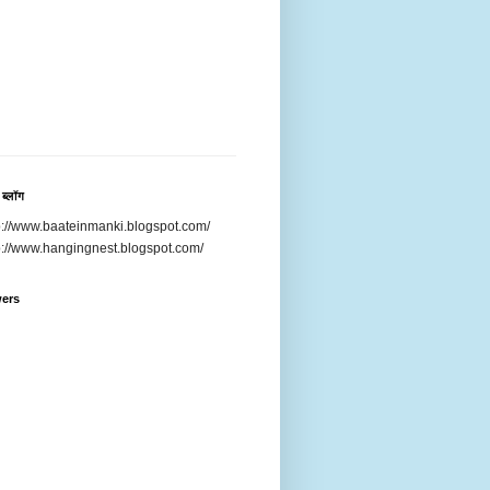
 ब्लॉग
p://www.baateinmanki.blogspot.com/
p://www.hangingnest.blogspot.com/
wers