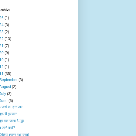
rchive
26
(1)
24
(3)
23
(2)
22
(13)
21
(7)
20
(9)
19
(1)
12
(1)
11
(35)
September
(3)
August
(2)
July
(3)
June
(6)
अजन्में का इन्तजार
ुम्हारी मुस्कान
तुम तक जाना है मुझे
न जाने क्यों?
ितिया (पुत्र-रक्षा व्रत)