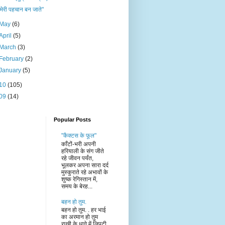
"मेरी पहचान बन जाते"
May
(6)
April
(5)
March
(3)
February
(2)
January
(5)
10
(105)
09
(14)
Popular Posts
"कैक्टस के फूल"
काँटों-भरी अपनी
हरियाली के संग जीते
रहे जीवन पर्यंत,
भूलकर अपना सारा दर्द
मुस्कुराते रहे अभावों के
शुष्क रेगिस्तान में,
समय के बेरह...
बहन हो तुम.
बहन हो तुम. . हर भाई
का अरमान हो तुम
राखी के धागे में लिपटी