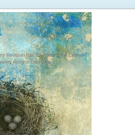
a
ry Relation has Its Relavance,Every
manity Reigns Supreme.