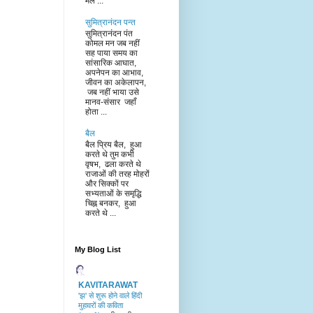
मेल ...
सुमित्रानंदन पन्त
सुमित्रानंदन पंत
कोमल मन जब नहीं
सह पाया समय का
सांसारिक आघात,
अपनेपन का आभाव,
जीवन का अकेलापन,
जब नहीं भाया उसे
मानव-संसार जहाँ
होता ...
बैल
बैल प्रिय बैल, हुआ
करते थे तुम कभी
वृषभ, ढला करते थे
राजाओं की तरह मोहरों
और सिक्कों पर
सभ्यताओं के समृद्धि
चिह्न बनकर, हुआ
करते थे ...
My Blog List
KAVITARAWAT
'झ' से शुरू होने वाले हिंदी
मुहावरों की कविता