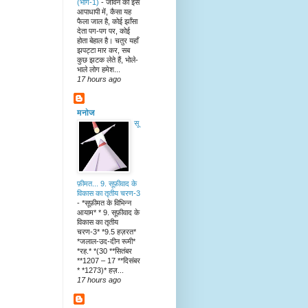
(भाग-1)
-
जीवन की इस
आपाधापी में, कैसा यह
फैला जाल है, कोई झाँसा
देता पग-पग पर, कोई
होता बेहाल है। चतुर यहाँ
झपट्टा मार कर, सब
कुछ झटक लेते हैं, भोले-
भाले लोग हमेश...
17 hours ago
मनोज
सू
फ़ीमत... 9. सूफ़ीवाद के
विकास का तृतीय चरण-3
-
*सूफ़ीमत के विभिन्न
आयाम* * 9. सूफ़ीवाद के
विकास का तृतीय
चरण-3* *9.5 हज़रत*
*जलाल-उद-दीन रूमी*
*रह.* *(30 **सितंबर
**1207 – 17 **दिसंबर
* *1273)* हज़...
17 hours ago