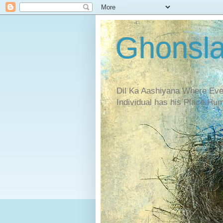
Ghonsl
Dil Ka Aashiyana Where Eve
Individual has his Place.Hu