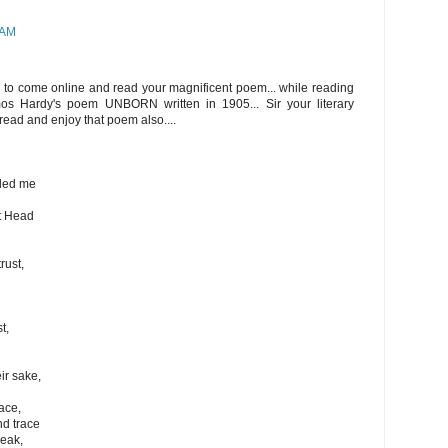
 AM
n to come online and read your magnificent poem... while reading
mos Hardy's poem UNBORN written in 1905... Sir your literary
. read and enjoy that poem also....
ded me
t Head
rust,
t,
ir sake,
ace,
nd trace
reak,