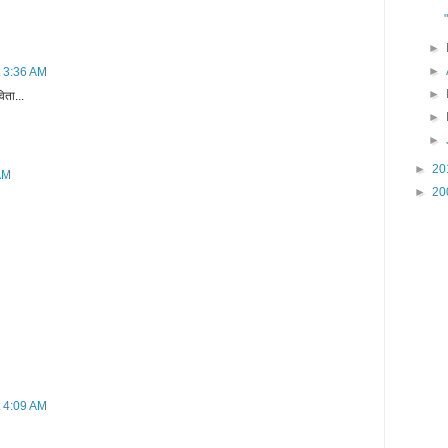
►
►
t 3:36 AM
►
ता...
►
►
►
20
AM
►
20
t 4:09 AM