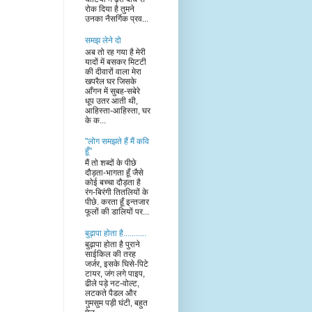
रोक दिया है तुमने
उनका नैसर्गिक प्रव...
समझ लेने दो
अब तो रह गया है मेरी
यादों में बसकर मिटटी
की दीवारों वाला मेरा
खपरैल घर जिसके
आँगन में सुबह-सबेरे
धूप उतर आती थी,
आहिस्ता-आहिस्ता, घर
के क...
"लोग समझते हैं मैं कवि
हूँ"
मैं तो शब्दों के पीछे
दौड़ता-भागता हूँ जैसे
कोई बच्चा दौड़ता है
रंग-बिरंगी तितलियों के
पीछे. करता हूँ इन्तजार
फूलों की डालियों पर...
बुढ़ापा होता है...........
बुढ़ापा होता है पुराने
साईकिल की तरह
जर्जर, इसके घिसे-पिटे
टायर, जंग लगे पाइप,
ढीले पड़े नट-वोल्ट,
लटकते पैडल और
गुमसुम पड़ी घंटी, बहुत