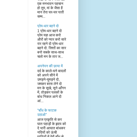
एक मनभावन पहचान
हो तुम, मां के जैसा है
मान तेरा घर-घर पाती
सम्म...
प्रेम-धार बहने दो
1 प्रेम-धार बहने दो
प्रेम यज्ञ आज करो
औरों को प्यार करो सारे
रार रहने दो प्रेम-धार
बहने दो. रिश्तों का सार
बनो सबके साथ-साथ
चलो मन के तार ज...
अपनेपन की छाया में
दर्द के काले-घने बादलों
को अपने सीने में
उमड़ने-घुमड़ने दो,
जमकर बरस लेने दो
मन के सूखे, सूने आँगन
में, तोड़कर पलकों के
बांध निकल आने दो
आं...
"बाँध के फाटक
उठाओ"
आज प्रकृति से कर
घात पहाड़ों के हृदय को
दे भारी आघात बांधकर
नदियों को ऊंची
घाटियों में ढ़ेरों बाँध से